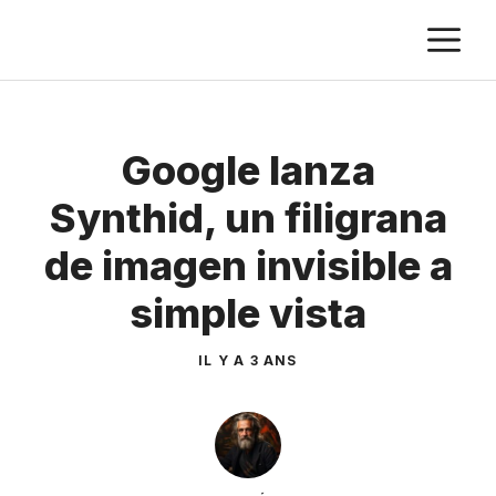
Aller
M
au
contenu
Google lanza
Synthid, un filigrana
de imagen invisible a
simple vista
IL Y A 3 ANS